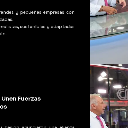
grandes y pequeñas empresas con
izadas.
realistas, sostenibles y adaptadas
ión.
n Unen Fuerzas
tos
y Design anunciaron una alianza