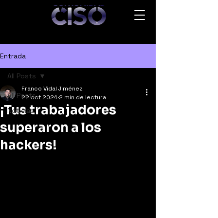
Entrada
All Posts
Franco Vidal Jiménez
All Posts
22 oct 2024
2 min de lectura
¡Tus trabajadores
Noticias
superaron a los
hackers!