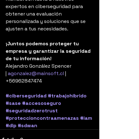
expertos en ciberseguridad para 
obtener una evaluación 
personalizada y soluciones que se 
ajusten a tus necesidades.
¡Juntos podemos proteger tu 
empresa y garantizar la seguridad 
de tu información!
Alejandro González Spencer 
| 
agonzalez@mainsoft.cl
 | 
+56962847474
#ciberseguridad
#trabajohibrido
#sase
#accesoseguro
#seguridadzerotrust
#proteccioncontraamenazas
#iam
#dlp
#sdwan